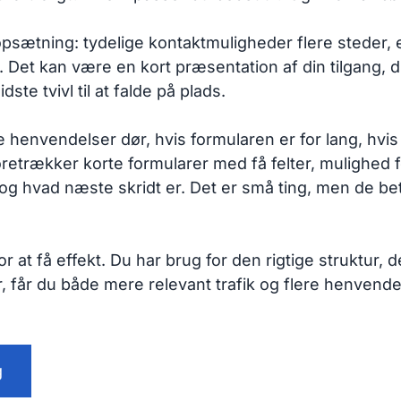
ætning: tydelige kontaktmuligheder flere steder, en
e. Det kan være en kort præsentation af din tilgang,
dste tvivl til at falde på plads.
henvendelser dør, hvis formularen er for lang, hvis m
foretrækker korte formularer med få felter, mulighed f
 og hvad næste skridt er. Det er små ting, men de be
 for at få effekt. Du har brug for den rigtige struktur,
, får du både mere relevant trafik og flere henvendel
g