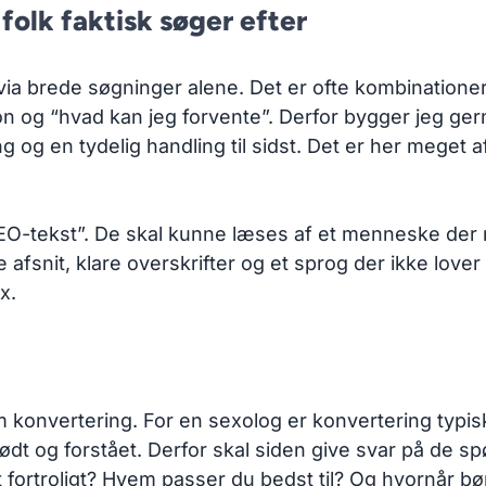
folk faktisk søger efter
via brede søgninger alene. Det er ofte kombinationer 
on og “hvad kan jeg forvente”. Derfor bygger jeg ger
ring og en tydelig handling til sidst. Det er her meget
 “SEO-tekst”. De skal kunne læses af et menneske der
 afsnit, klare overskrifter og et sprog der ikke lover
x.
m konvertering. For en sexolog er konvertering typisk
t og forstået. Derfor skal siden give svar på de spørg
t fortroligt? Hvem passer du bedst til? Og hvornår 