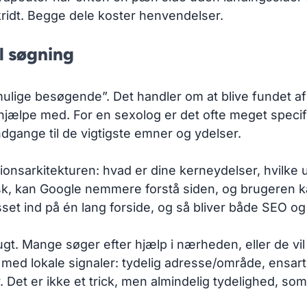
skridt. Begge dele koster henvendelser.
l søgning
 mulige besøgende”. Det handler om at blive fundet af
hjælpe med. For en sexolog er det ofte meget specifi
ndgange til de vigtigste emner og ydelser.
ationsarkitekturen: hvad er dine kerneydelser, hvil
k, kan Google nemmere forstå siden, og brugeren ka
esset ind på én lang forside, og så bliver både SEO o
t. Mange søger efter hjælp i nærheden, eller de vil i 
 med lokale signaler: tydelig adresse/område, ensar
. Det er ikke et trick, men almindelig tydelighed, s