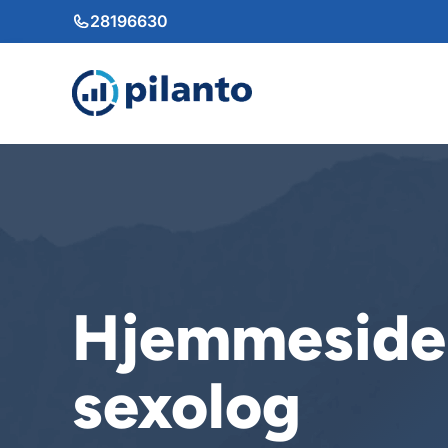
Hop
28196630
til
indhold
Hjemmeside 
sexolog