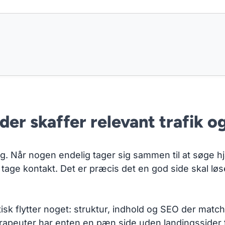
er skaffer relevant trafik o
ing. Når nogen endelig tager sig sammen til at søge hj
at tage kontakt. Det er præcis det en god side skal lø
isk flytter noget: struktur, indhold og SEO der mat
terapeuter har enten en pæn side uden landingssider ti