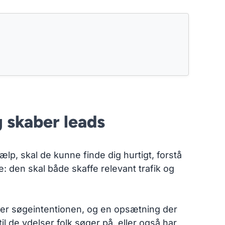
g skaber leads
ælp, skal de kunne finde dig hurtigt, forstå
se: den skal både skaffe relevant trafik og
cher søgeintentionen, og en opsætning der
l de ydelser folk søger på, eller også har