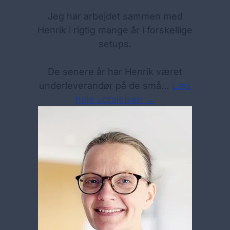
Jeg har arbejdet sammen med
Henrik i rigtig mange år i forskellige
setups.
De senere år har Henrik været
underleverandør på de små…
Læs
hele udtalelsen →