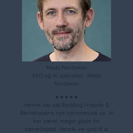
Mads Nordskov
SEO og AI specialist · Mads
Nordskov
★★★★★
Henrik har sat Rødding Friskole &
Børnehavens nye hjemmeside op. Vi
har været meget glade for
samarbejdet. Henrik var god til at