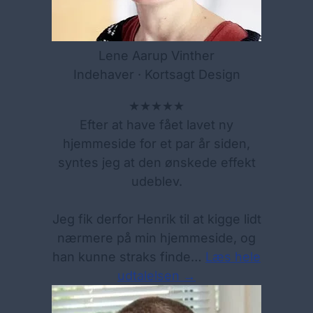
Lene Aarup Vinther
Indehaver · Kortsagt Design
★★★★★
Efter at have fået lavet ny
hjemmeside for et par år siden,
syntes jeg at den ønskede effekt
udeblev.
Jeg fik derfor Henrik til at kigge lidt
nærmere på min hjemmeside, og
han kunne straks finde…
Læs hele
udtalelsen →