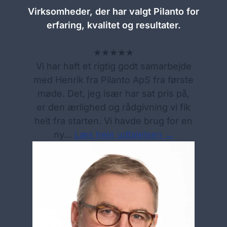
Virksomheder, der har valgt Pilanto for
erfaring, kvalitet og resultater.
★★★★★
Vi har haft et rigtig godt samarbejde
med Henrik fra Pilanto ApS fra første
møde. Det, jeg især har sat pris på,
er den ærlighed og rådgivning vi fik
helt fra starten. Vi havde brug for en
ny…
Læs hele udtalelsen →