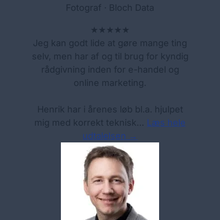
Fotograf · Bloch Data
★★★★★
Jeg kan godt lide at gøre mange ting
selv, men har af og til brug for kyndig
rådgivning inden for e-handel og
online marketing.
Henrik har i årenes løb bl.a. hjulpet
mig med korrekt teknisk…
Læs hele
udtalelsen →