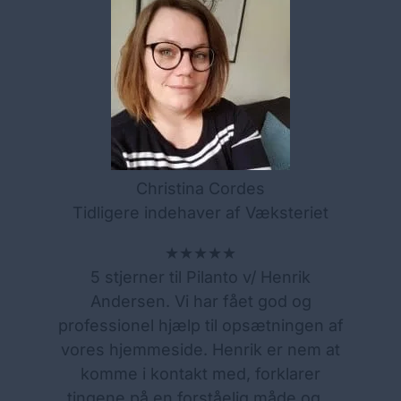
Christina Cordes
Tidligere indehaver af Væksteriet
★★★★★
5 stjerner til Pilanto v/ Henrik
Andersen. Vi har fået god og
professionel hjælp til opsætningen af
vores hjemmeside. Henrik er nem at
komme i kontakt med, forklarer
tingene på en forståelig måde og…