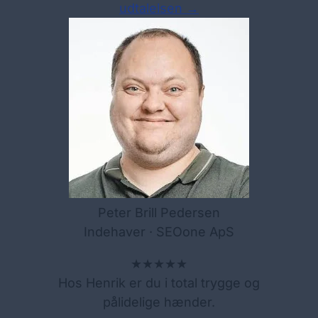
udtalelsen →
Peter Brill Pedersen
Indehaver · SEOone ApS
★★★★★
Hos Henrik er du i total trygge og
pålidelige hænder.