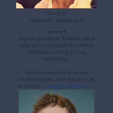
Gün Üret
Indehaver · Creatrix ApS
★★★★★
Jeg har gennem en årrække haft et
rigtig godt samarbejde med Henrik
fra Pilanto omkring SEO og
linkbuilding.
Henrik leverer altid et stykke
kvalitetsarbejde, men vigtigst af alt
er Henriks…
Læs hele udtalelsen →