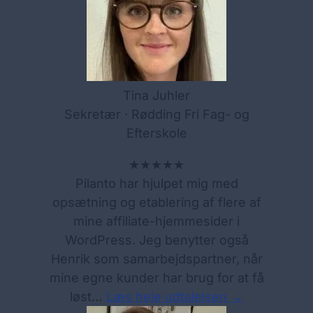
Tina Juhler
Sekretær · Rødding Fri Fag- og
Efterskole
★★★★★
Pilanto har hjulpet mig med
opsætning og etablering af flere af
mine affiliate-hjemmesider i
WordPress. Jeg benytter også
Henrik som samarbejdspartner, når
mine egne kunder har brug for at få
løst…
Læs hele udtalelsen →