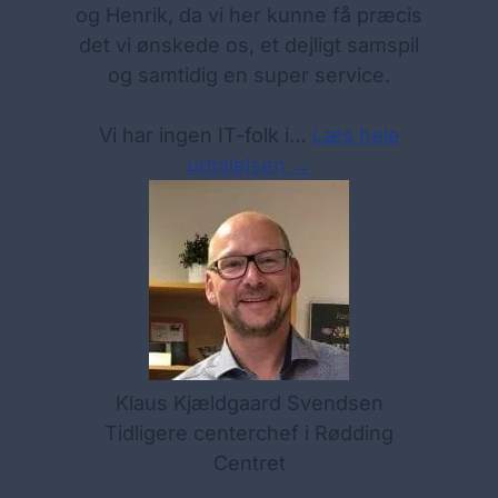
og Henrik, da vi her kunne få præcis
det vi ønskede os, et dejligt samspil
og samtidig en super service.
Vi har ingen IT-folk i…
Læs hele
udtalelsen →
Klaus Kjældgaard Svendsen
Tidligere centerchef i Rødding
Centret