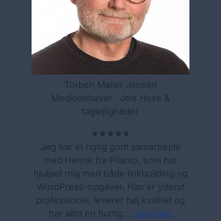
Torben Møller Jensen
Medindehaver · Jels Huse &
taglejligheder
★★★★★
Jeg har et rigtig godt samarbejde
med Henrik fra Pilanto, som har
hjulpet mig med både linkbuilding og
WordPress-opgaver. Han er yderst
professionel, leverer høj kvalitet og
har altid en hurtig…
Læs hele