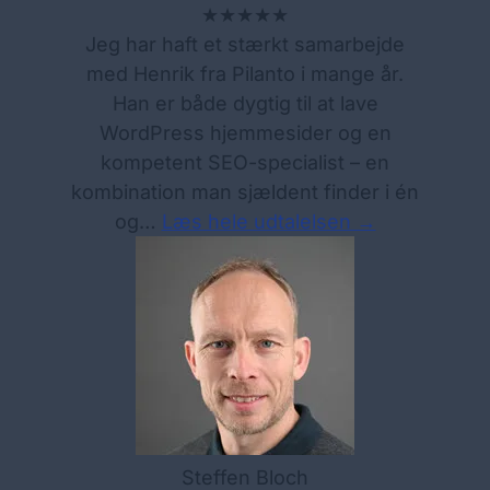
★★★★★
Jeg har haft et stærkt samarbejde
med Henrik fra Pilanto i mange år.
Han er både dygtig til at lave
WordPress hjemmesider og en
kompetent SEO-specialist – en
kombination man sjældent finder i én
og…
Læs hele udtalelsen →
Steffen Bloch