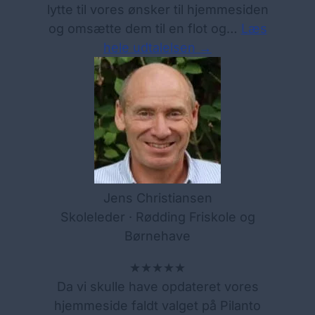
lytte til vores ønsker til hjemmesiden
og omsætte dem til en flot og…
Læs
hele udtalelsen →
Jens Christiansen
Skoleleder · Rødding Friskole og
Børnehave
★★★★★
Da vi skulle have opdateret vores
hjemmeside faldt valget på Pilanto