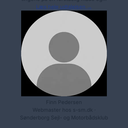
Læs hele udtalelsen →
Finn Pedersen
Webmaster hos s-sm.dk ·
Sønderborg Sejl- og Motorbådsklub