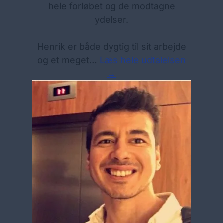
hele forløbet og de modtagne
ydelser.
Henrik er både dygtig til sit arbejde
og et meget…
Læs hele udtalelsen
→