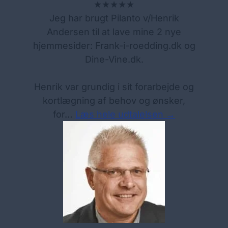
★★★★★
Jeg har brugt Pilanto v/Henrik
Andersen til at lave mine 2 nye
hjemmesider: Frank-i-roedding.dk og
Dine-Vine.dk.
Henrik var grundig i sit forarbejde og
kortlægning af behov og ønsker,
for…
Læs hele udtalelsen →