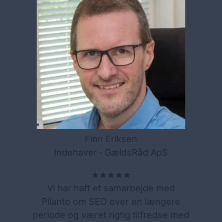
Finn Eriksen
Indehaver · GældsRåd ApS
★★★★★
Vi har haft et samarbejde med
Pilanto om SEO over en længere
periode og været rigtig tilfredse med