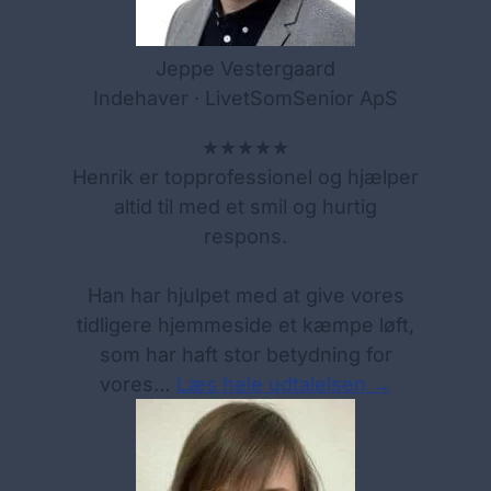
Jeppe Vestergaard
Indehaver · LivetSomSenior ApS
★★★★★
Henrik er topprofessionel og hjælper
altid til med et smil og hurtig
respons.
Han har hjulpet med at give vores
tidligere hjemmeside et kæmpe løft,
som har haft stor betydning for
vores…
Læs hele udtalelsen →