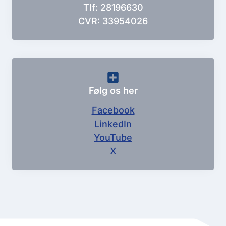
Tlf: 28196630
CVR: 33954026
Følg os her
Facebook
LinkedIn
YouTube
X