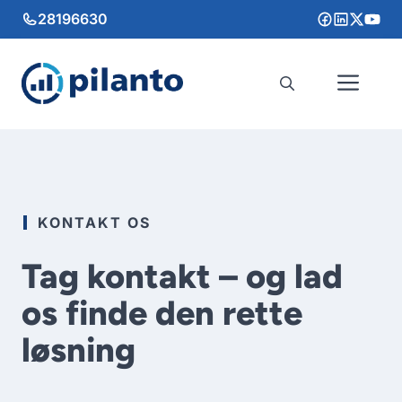
Hop
28196630
til
indhold
Me
KONTAKT OS
Tag kontakt – og lad
os finde den rette
løsning