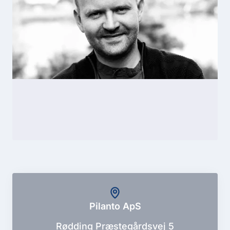
Pilanto ApS
Rødding Præstegårdsvej 5