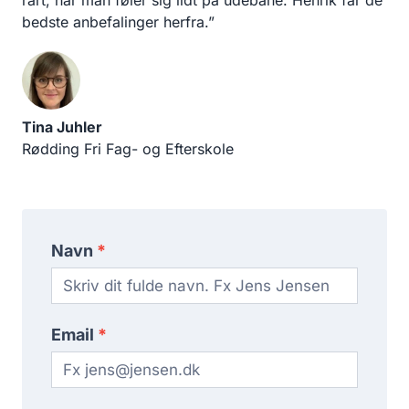
bedste anbefalinger herfra.”
Tina Juhler
Rødding Fri Fag- og Efterskole
Kontakt
Navn
*
os
Email
*