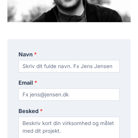
Kontakt
Navn
*
os
Email
*
Besked
*