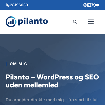
Hop
28196630
til
indhold
Me
OM MIG
Pilanto – WordPress og SEO
uden mellemled
Du arbejder direkte med mig – fra start til slut