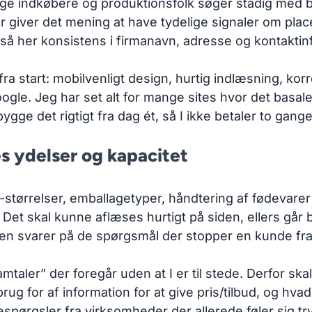
ge indkøbere og produktionsfolk søger stadig med by
or giver det mening at have tydelige signaler om plac
gså her konsistens i firmanavn, adresse og kontaktin
a start: mobilvenligt design, hurtig indlæsning, korre
gle. Jeg har set alt for mange sites hvor det basale
ygge det rigtigt fra dag ét, så I ikke betaler to gange
s ydelser og kapacitet
tch-størrelser, emballagetyper, håndtering af fødevar
. Det skal kunne aflæses hurtigt på siden, ellers går
den svarer på de spørgsmål der stopper en kunde fra 
ler” der foregår uden at I er til stede. Derfor skal 
ug for af information for at give pris/tilbud, og hvad n
spørgsler fra virksomheder der allerede føler sig tr