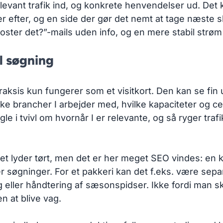
levant trafik ind, og konkrete henvendelser ud. De
r efter, og en side der gør det nemt at tage næste sk
oster det?”-mails uden info, og en mere stabil strøm 
l søgning
aksis kun fungerer som et visitkort. Den kan se fin 
e brancher I arbejder med, hvilke kapaciteter og cert
e i tvivl om hvornår I er relevante, og så ryger trafi
et lyder tørt, men det er her meget SEO vindes: en kl
per søgninger. For et pakkeri kan det f.eks. være sep
g eller håndtering af sæsonspidser. Ikke fordi man ska
n at blive vag.