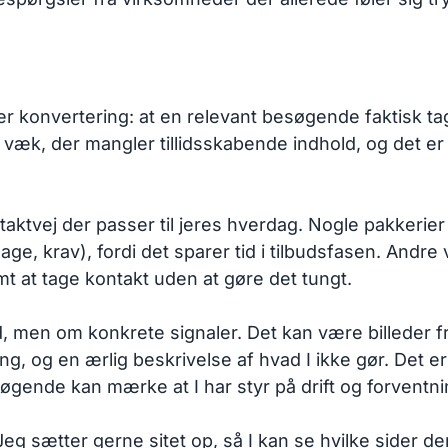
er konvertering: at en relevant besøgende faktisk tag
æk, der mangler tillidsskabende indhold, og det er u
aktvej der passer til jeres hverdag. Nogle pakkerier
llage, krav), fordi det sparer tid i tilbudsfasen. Andre
mt at tage kontakt uden at gøre det tungt.
rd, men om konkrete signaler. Det kan være billeder f
ring, og en ærlig beskrivelse af hvad I ikke gør. Det
øgende kan mærke at I har styr på drift og forventn
 Jeg sætter gerne sitet op, så I kan se hvilke sider d