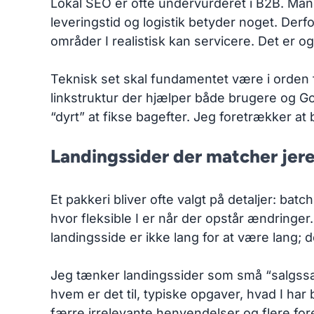
Lokal SEO er ofte undervurderet i B2B. Man
leveringstid og logistik betyder noget. Derf
områder I realistisk kan servicere. Det er o
Teknisk set skal fundamentet være i orden fr
linkstruktur der hjælper både brugere og Goo
“dyrt” at fikse bagefter. Jeg foretrækker at b
Landingssider der matcher jere
Et pakkeri bliver ofte valgt på detaljer: ba
hvor fleksible I er når der opstår ændringer
landingsside er ikke lang for at være lang; 
Jeg tænker landingssider som små “salgssamta
hvem er det til, typiske opgaver, hvad I har br
færre irrelevante henvendelser og flere fore