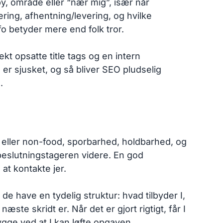
, område eller “nær mig”, især når
ering, afhentning/levering, og hvilke
fo betyder mere end folk tror.
kt opsatte title tags og en intern
 er sjusket, og så bliver SEO pludselig
.
er eller non-food, sporbarhed, holdbarhed, og
 beslutningstageren videre. En god
at kontakte jer.
de have en tydelig struktur: hvad tilbyder I,
æste skridt er. Når det er gjort rigtigt, får I
ygge ved at I kan løfte opgaven.