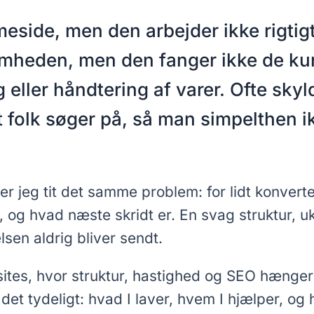
side, men den arbejder ikke rigtig
omheden, men den fanger ikke de kund
 eller håndtering af varer. Ofte skyl
 folk søger på, så man simpelthen ik
 jeg tit det samme problem: for lidt konverter
or, og hvad næste skridt er. En svag struktur
sen aldrig bliver sendt.
tes, hvor struktur, hastighed og SEO hænger 
et tydeligt: hvad I laver, hvem I hjælper, og 