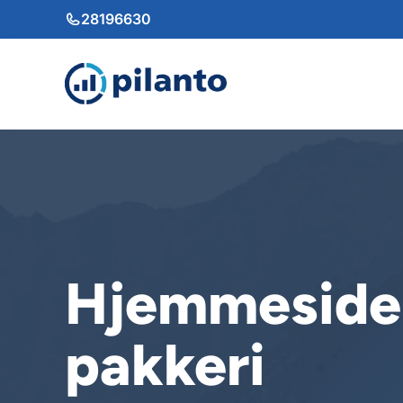
Hop
28196630
til
indhold
Hjemmeside 
pakkeri