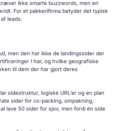
t kræver ikke smarte buzzwords, men en
ridt. For et pakkerifirma betyder det typisk
af leads.
ud, men den har ikke de landingssider der
ificeringer I har, og hvilke geografiske
kken til dem der har gjort deres
ar sidestruktur, logiske URL’er og en plan
arate sider for co-packing, ompakning,
l lave 50 sider for sjov, men fordi én side