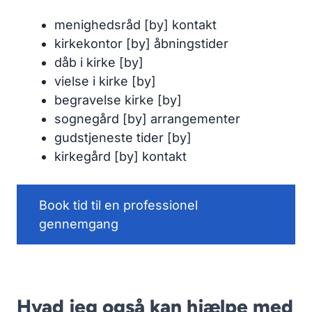
menighedsråd [by] kontakt
kirkekontor [by] åbningstider
dåb i kirke [by]
vielse i kirke [by]
begravelse kirke [by]
sognegård [by] arrangementer
gudstjeneste tider [by]
kirkegård [by] kontakt
Book tid til en professionel
gennemgang
Hvad jeg også kan hjælpe med