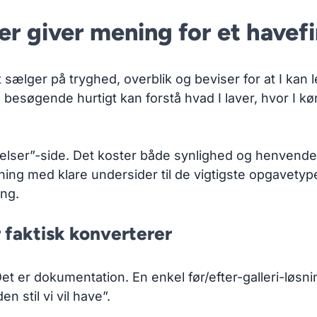
er giver mening for et havef
 sælger på tryghed, overblik og beviser for at I kan
besøgende hurtigt kan forstå hvad I laver, hvor I køre
ydelser”-side. Det koster både synlighed og henvende
ning med klare undersider til de vigtigste opgavety
ing.
r faktisk konverterer
 Det er dokumentation. En enkel før/efter-galleri-løsn
n stil vi vil have”.