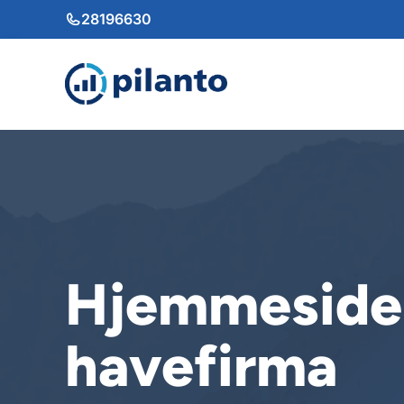
Hop
28196630
til
indhold
Hjemmeside 
havefirma