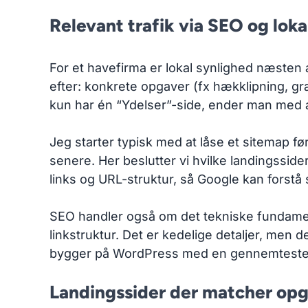
Relevant trafik via SEO og loka
For et havefirma er lokal synlighed næsten al
efter: konkrete opgaver (fx hækklipning, g
kun har én “Ydelser”-side, ender man med a
Jeg starter typisk med at låse et sitemap fø
senere. Her beslutter vi hvilke landingssid
links og URL-struktur, så Google kan forstå 
SEO handler også om det tekniske fundament. 
linkstruktur. Det er kedelige detaljer, men d
bygger på WordPress med en gennemtestet o
Landingssider der matcher op