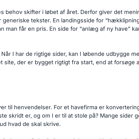
hov skifter i løbet af året. Derfor giver det mening
r generiske tekster. En landingsside for “hækklipning
n man får en pris. En side for “anlæg af ny have” k
 Når I har de rigtige sider, kan I løbende udbygge me
ite, der er bygget rigtigt fra start, end at forsøge a
ver til henvendelser. For et havefirma er konverterin
te skridt er, og om I er til at stole på? Mange side
ud hvad de skal skrive.