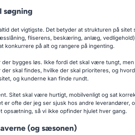
l søgning
tid det vigtigste. Det betyder at strukturen på sitet 
ræsslåning, fliserens, beskæring, anlæg, vedligehol
t konkurrere på alt og rangere på ingenting.
r der bygges løs. Ikke fordi det skal være tungt, men
er der skal findes, hvilke der skal prioriteres, og h
sitet, og kunderne kan finde rundt.
Sitet skal være hurtigt, mobilvenligt og sat korrekt
et er ofte der jeg ser sjusk hos andre leverandører, o
psætning, så vi ikke opfinder hjulet hver gang.
gaverne (og sæsonen)