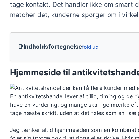
tage kontakt. Det handler ikke om smart de
matcher det, kunderne spørger om i virke
Indholdsfortegnelse
fold ud
Hjemmeside til antikvitetshandel
En antikvitetshandel lever af tillid, timing og de
have en vurdering, og mange skal lige mærke efter
tage næste skridt, uden at det føles som en “sæl
Jeg tænker altid hjemmesiden som en kombination 
føler sig trygge nok til at ringe eller skrive. Hv