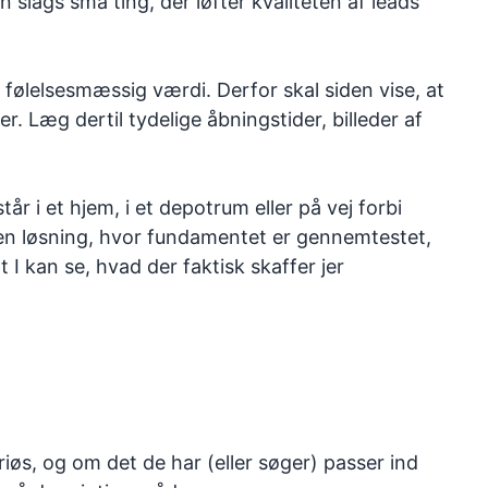
 slags små ting, der løfter kvaliteten af leads
 følelsesmæssig værdi. Derfor skal siden vise, at
r. Læg dertil tydelige åbningstider, billeder af
r i et hjem, i et depotrum eller på vej forbi
er en løsning, hvor fundamentet er gennemtestet,
t I kan se, hvad der faktisk skaffer jer
riøs, og om det de har (eller søger) passer ind