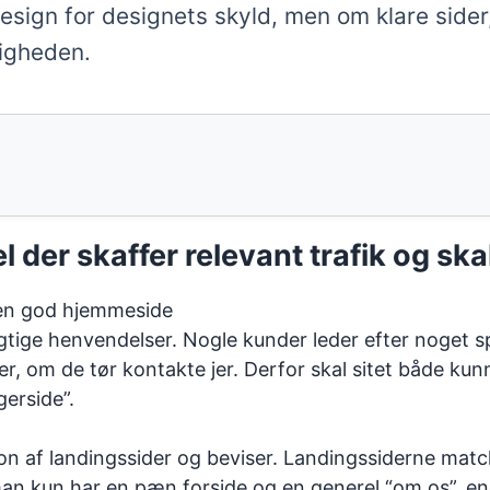
sign for designets skyld, men om klare sider, 
ligheden.
 der skaffer relevant trafik og sk
 rigtige henvendelser. Nogle kunder leder efter noget s
, om de tør kontakte jer. Derfor skal sitet både kunn
gerside”.
af landingssider og beviser. Landingssiderne matche
is man kun har en pæn forside og en generel “om os”, en