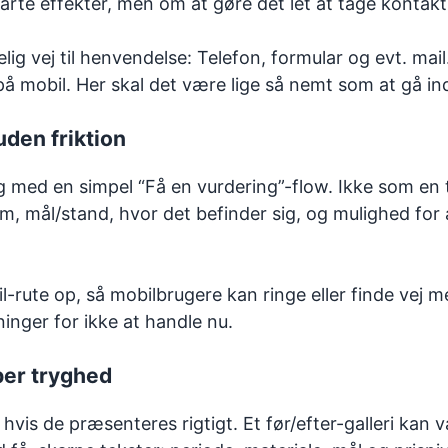
rte effekter, men om at gøre det let at tage kontakt
delig vej til henvendelse: Telefon, formular og evt. m
å mobil. Her skal det være lige så nemt som at gå ind
uden friktion
ing med en simpel “Få en vurdering”-flow. Ikke som e
m, mål/stand, hvor det befinder sig, og mulighed for a
til-rute op, så mobilbrugere kan ringe eller finde vej
ninger for ikke at handle nu.
aber tryghed
hvis de præsenteres rigtigt. Et før/efter-galleri kan 