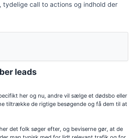
tydelige call to actions og indhold der
aber leads
pecifikt her og nu, andre vil sælge et dødsbo eller
e tiltrække de rigtige besøgende og få dem til at
r det folk søger efter, og beviserne gør, at de
der man typisk med for lidt relevant trafik og for