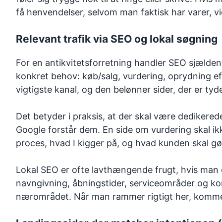
få henvendelser, selvom man faktisk har varer, vi
Relevant trafik via SEO og lokal søgning
For en antikvitetsforretning handler SEO sjældent 
konkret behov: køb/salg, vurdering, oprydning ef
vigtigste kanal, og den belønner sider, der er tyde
Det betyder i praksis, at der skal være dedikerede
Google forstår dem. En side om vurdering skal i
proces, hvad I kigger på, og hvad kunden skal gø
Lokal SEO er ofte lavthængende frugt, hvis man g
navngivning, åbningstider, serviceområder og kon
nærområdet. Når man rammer rigtigt her, kommer d