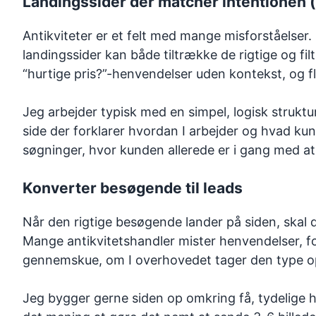
Landingssider der matcher intentionen (
Antikviteter er et felt med mange misforståelser
landingssider kan både tiltrække de rigtige og filt
“hurtige pris?”-henvendelser uden kontekst, og f
Jeg arbejder typisk med en simpel, logisk struktu
side der forklarer hvordan I arbejder og hvad kun
søgninger, hvor kunden allerede er i gang med at b
Konverter besøgende til leads
Når den rigtige besøgende lander på siden, skal d
Mange antikvitetshandler mister henvendelser, fo
gennemskue, om I overhovedet tager den type op
Jeg bygger gerne siden op omkring få, tydelige hand