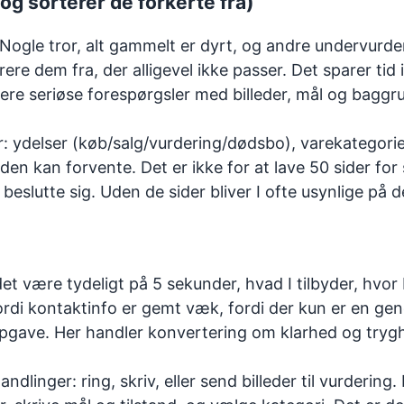
og sorterer de forkerte fra)
. Nogle tror, alt gammelt er dyrt, og andre undervurd
rere dem fra, der alligevel ikke passer. Det sparer tid
lere seriøse forespørgsler med billeder, mål og baggr
r: ydelser (køb/salg/vurdering/dødsbo), varekategorie
den kan forvente. Det er ikke for at lave 50 sider for
eslutte sig. Uden de sider bliver I ofte usynlige på 
et være tydeligt på 5 sekunder, hvad I tilbyder, hvor
rdi kontaktinfo er gemt væk, fordi der kun er en gene
gave. Her handler konvertering om klarhed og trygh
linger: ring, skriv, eller send billeder til vurdering.