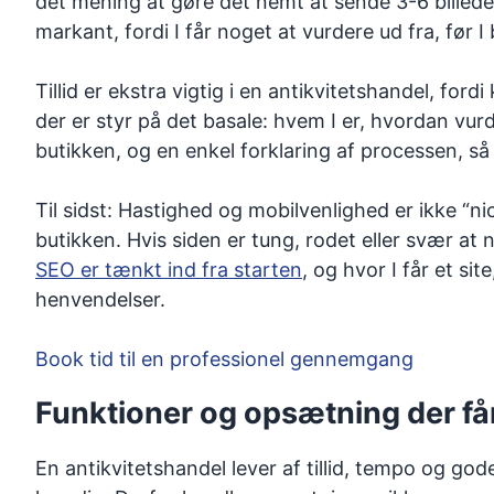
det mening at gøre det nemt at sende 3-6 billeder,
markant, fordi I får noget at vurdere ud fra, før I 
Tillid er ekstra vigtig i en antikvitetshandel, f
der er styr på det basale: hvem I er, hvordan vurd
butikken, og en enkel forklaring af processen, så 
Til sidst: Hastighed og mobilvenlighed er ikke “ni
butikken. Hvis siden er tung, rodet eller svær at
SEO er tænkt ind fra starten
, og hvor I får et si
henvendelser.
Book tid til en professionel gennemgang
Funktioner og opsætning der får 
En antikvitetshandel lever af tillid, tempo og god