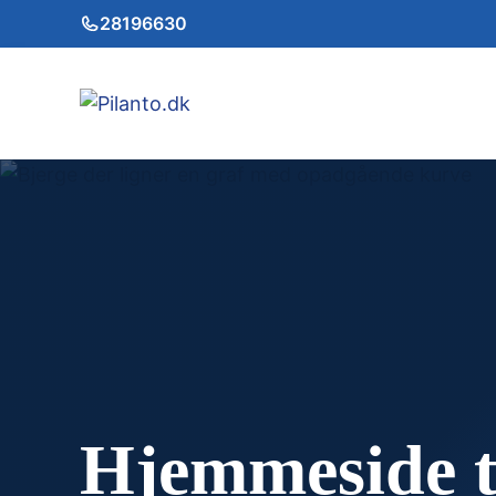
Hop
28196630
til
indhold
Hjemmeside t