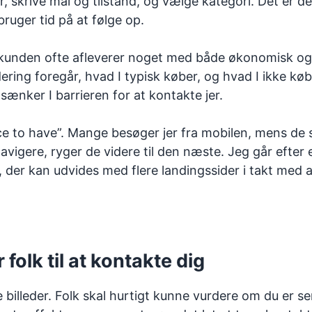
 skrive mål og tilstand, og vælge kategori. Det er den
bruger tid på at følge op.
ordi kunden ofte afleverer noget med både økonomisk og
ering foregår, hvad I typisk køber, og hvad I ikke købe
sænker I barrieren for at kontakte jer.
ce to have”. Mange besøger jer fra mobilen, mens de stå
 navigere, ryger de videre til den næste. Jeg går eft
te, der kan udvides med flere landingssider i takt med a
folk til at kontakte dig
e billeder. Folk skal hurtigt kunne vurdere om du er se