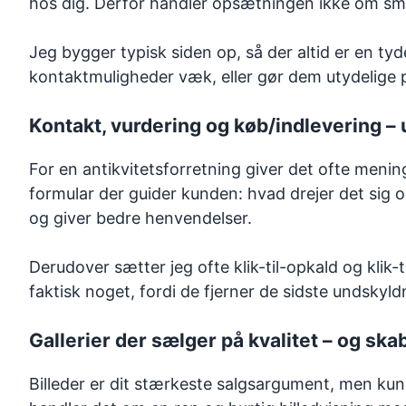
hos dig. Derfor handler opsætningen ikke om sma
Jeg bygger typisk siden op, så der altid er en ty
kontaktmuligheder væk, eller gør dem utydelige p
Kontakt, vurdering og køb/indlevering – 
For en antikvitetsforretning giver det ofte men
formular der guider kunden: hvad drejer det sig o
og giver bedre henvendelser.
Derudover sætter jeg ofte klik-til-opkald og klik-
faktisk noget, fordi de fjerner de sidste undskyld
Gallerier der sælger på kvalitet – og sk
Billeder er dit stærkeste salgsargument, men kun 